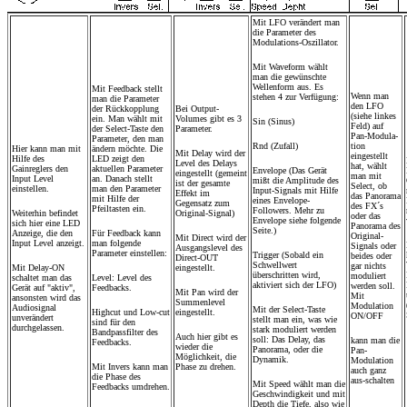
Mit LFO verändert man
die Parameter des
Modulations-Oszillator.
Mit Waveform wählt
man die gewünschte
Wellenform aus. Es
Mit Feedback stellt
Wenn man
stehen 4 zur Verfügung:
man die Parameter
den LFO
der Rückkopplung
Bei Output-
(siehe linkes
ein. Man wählt mit
Volumes gibt es 3
Sin (Sinus)
Feld) auf
der Select-Taste den
Parameter.
Pan-Modula-
Parameter, den man
Rnd (Zufall)
tion
Hier kann man mit
ändern möchte. Die
Mit Delay wird der
eingestellt
Hilfe des
LED zeigt den
Level des Delays
hat, wählt
Gainreglers den
aktuellen Parameter
Envelope (Das Gerät
eingestellt (gemeint
man mit
Input Level
an. Danach stellt
mißt die Amplitude des
ist der gesamte
Select, ob
einstellen.
man den Parameter
Input-Signals mit Hilfe
Effekt im
das Panorama
mit Hilfe der
eines Envelope-
Gegensatz zum
des FX´s
Pfeiltasten ein.
Followers. Mehr zu
Weiterhin befindet
Original-Signal)
oder das
Envelope siehe folgende
sich hier eine LED
Panorama des
Seite.)
Anzeige, die den
Für Feedback kann
Original-
Mit Direct wird der
Input Level anzeigt.
man folgende
Signals oder
Ausgangslevel des
Parameter einstellen:
Trigger (Sobald ein
beides oder
Direct-OUT
Schwellwert
gar nichts
Mit Delay-ON
eingestellt.
überschritten wird,
moduliert
schaltet man das
Level: Level des
aktiviert sich der LFO)
werden soll.
Gerät auf "aktiv",
Feedbacks.
Mit Pan wird der
Mit
ansonsten wird das
Summenlevel
Modulation
Audiosignal
Mit der Select-Taste
Highcut und Low-cut
eingestellt.
ON/OFF
unverändert
stellt man ein, was wie
sind für den
durchgelassen.
stark moduliert werden
Bandpassfilter des
Auch hier gibt es
soll: Das Delay, das
kann man die
Feedbacks.
wieder die
Panorama, oder die
Pan-
Möglichkeit, die
Dynamik.
Modulation
Mit Invers kann man
Phase zu drehen.
auch ganz
die Phase des
aus-schalten
Mit Speed wählt man die
Feedbacks umdrehen.
Geschwindigkeit und mit
Depth die Tiefe, also wie