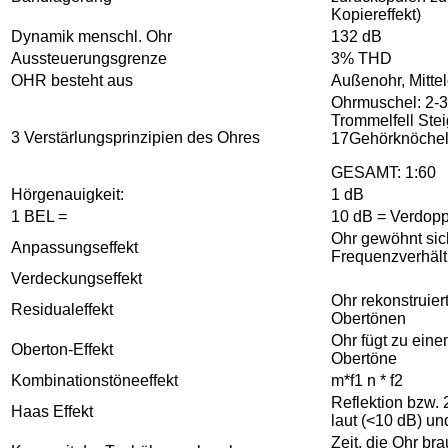
Kopiereffekt)
Dynamik menschl. Ohr
132 dB
Aussteuerungsgrenze
3% THD
OHR besteht aus
Außenohr, Mittel
Ohrmuschel: 2-3
Trommelfell Stei
3 Verstärlungsprinzipien des Ohres
17
Gehörknöchel
GESAMT: 1:60
Hörgenauigkeit:
1 dB
1 BEL =
10 dB = Verdopp
Ohr gewöhnt sic
Anpassungseffekt
Frequenzverhält
Verdeckungseffekt
Ohr rekonstruie
Residualeffekt
Obertönen
Ohr fügt zu ein
Oberton-Effekt
Obertöne
Kombinationstöneeffekt
m*f1 n * f2
Reflektion bzw. 
Haas Effekt
laut (<10 dB) un
Zeit, die Ohr br