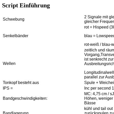
Script Einführung
2 Signale mit gl
Schwebung
gleicher Freque
rot = Hispeed (3
Senkelbänder
blau = Lowspeed
rot-weiß / blau-
zeitlich und räu
Vorgang,
Transv
ist senkrecht zur
Wellen
Ausbreitungsric
Longitudinalwel
parallel zur Aus
Tonkopf besteht aus
Spule + Weichei
IPS =
Inc per second 1
MC: 4,75 cm / s
J
Bandgeschwindigkeiten:
Höhen, weniger
Bässe
kühl und tail ou
Bandlagerung
zurückspulen zu