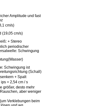
eicher Amplitude und fast
nz
8,1 cm/s)
 (19,05 cm/s)
weiß: + Stereo
mlich periodischer
ersalwelle: Schwingung
htung(Wasser)
le: Schwingung ist
breitungsrichtung (Schall)
senkern + Spalt
 ips = 2,54 cm / s
e größer, desto mehr
 Rauschen, aber weniger
t (um Verklebungen beim
 lösen und wg.