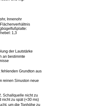
ohr, Innenohr
Flächenverhältnis
gbügelfußplatte:
hebel: 1,3
lung der Lautstärke
h an bestimmte
nisse
rt fehlenden Grundton aus
em reinen Sinuston neue
2. Schallquelle nicht zu
d nicht zu spät (<30 ms)
aucht, um die Tonhöhe zu