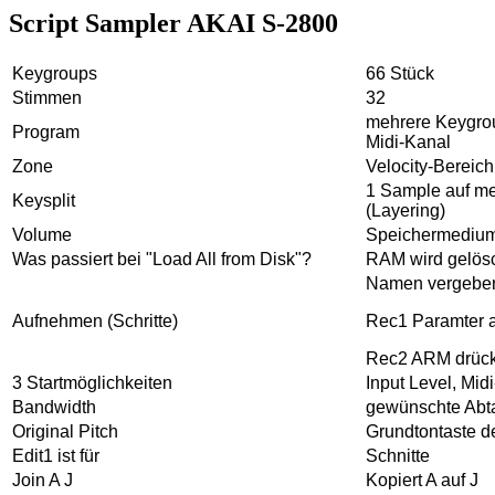
Script Sampler AKAI S-2800
Keygroups
66 Stück
Stimmen
32
mehrere Keygro
Program
Midi-Kanal
Zone
Velocity-Bereich
1 Sample auf me
Keysplit
(Layering)
Volume
Speichermedium
Was passiert bei "Load All from Disk"?
RAM wird gelös
Namen vergebe
Aufnehmen (Schritte)
Rec1 Paramter 
Rec2 ARM drüc
3 Startmöglichkeiten
Input Level, Mid
Bandwidth
gewünschte Abt
Original Pitch
Grundtontaste 
Edit1 ist für
Schnitte
Join A J
Kopiert A auf J