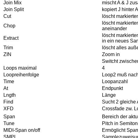
Join Mix
mischt A & J zu
Join Split
kopiert J hinter 
Cut
löscht markierte
löscht markierte
Chop
aneinander
löscht markierte
Extract
in ein neues Sa
Trim
löscht alles auß
ZIN
Zoom in
Switcht zwische
Loops maximal
4
Loopreihenfolge
Loop2 muß nac
Time
Loopanzahl
At
Endpunkt
Lngth
Länge
Find
Sucht 2 gleiche
XFD
Crossfade zw. 
Span
Bereich der akt
Tune
Pitch in Semito
MIDI-Span on/off
Ermöglicht Span
SMPL
Samplezuweisun