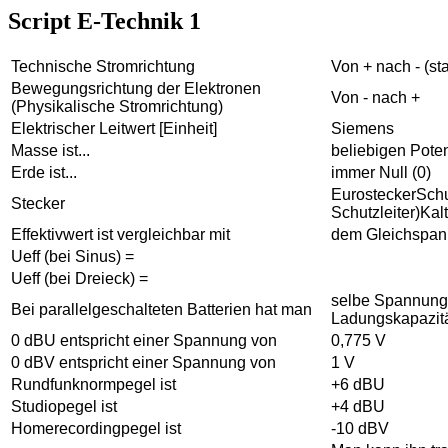
Script E-Technik 1
Technische Stromrichtung
Von + nach - (st
Bewegungsrichtung der Elektronen
Von - nach +
(Physikalische Stromrichtung)
Elektrischer Leitwert [Einheit]
Siemens
Masse ist...
beliebigen Poten
Erde ist...
immer Null (0)
Eurostecker
Schu
Stecker
Schutzleiter)
Kal
Effektivwert ist vergleichbar mit
dem Gleichspan
Ueff (bei Sinus) =
Ueff (bei Dreieck) =
selbe Spannung
Bei parallelgeschalteten Batterien hat man
Ladungskapazit
0 dBU entspricht einer Spannung von
0,775 V
0 dBV entspricht einer Spannung von
1 V
Rundfunknormpegel ist
+6 dBU
Studiopegel ist
+4 dBU
Homerecordingpegel ist
-10 dBV