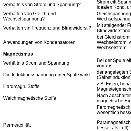
Strom eilt Span
Verhältnis von Strom und Spannung?
idealen Kond. u
Verhalten von Gleich-und
Gleichspannung 
Wechselspannung?
Wechselspannun
Mit steigender F
Verhalten vin Frequenz und Blindwiderst.?
Blindwiderstand 
bei Gleichstrom:
Anwendungen von Kondensatoren
Wechselstrom: v
Wechselstrom
Magnetismus
Bei der Spule e
Verhältnis Strom und Spannung
vorraus
der angelegten
Die Induktionsspannung einer Spule wirkt
(Selbstinduktion
z.B. Eisen, beha
Hardmagn. Stoffe
Magneteigenscha
Nach abschalten 
Weichmagnetische Stoffe
magnetische Ei
Feromegnetisch (
wesentlich besse
Paramagnetisch
Permeabilität
besser als Luft)