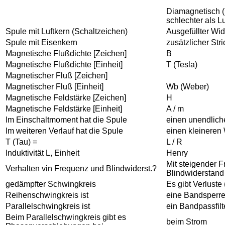
Diamagnetisch (
schlechter als Lu
Spule mit Luftkern (Schaltzeichen)
Ausgefüllter Wi
Spule mit Eisenkern
zusätzlicher Stric
Magnetische Flußdichte [Zeichen]
B
Magnetische Flußdichte [Einheit]
T (Tesla)
Magnetischer Fluß [Zeichen]
Magnetischer Fluß [Einheit]
Wb (Weber)
Magnetische Feldstärke [Zeichen]
H
Magnetische Feldstärke [Einheit]
A / m
Im Einschaltmoment hat die Spule
einen unendlich
Im weiteren Verlauf hat die Spule
einen kleineren
T (Tau) =
L / R
Induktivität L, Einheit
Henry
Mit steigender F
Verhalten vin Frequenz und Blindwiderst.?
Blindwiderstand
gedämpfter Schwingkreis
Es gibt Verlust
Reihenschwingkreis ist
eine Bandsperr
Parallelschwingkreis ist
ein Bandpassfilt
Beim Parallelschwingkreis gibt es
beim Strom