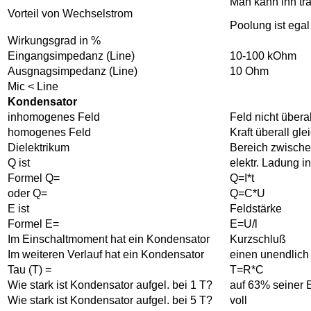
Man kann ihn tr
Vorteil von Wechselstrom
Poolung ist egal
Wirkungsgrad in %
Eingangsimpedanz (Line)
10-100 kOhm
Ausgnagsimpedanz (Line)
10 Ohm
Mic < Line
Kondensator
inhomogenes Feld
Feld nicht überal
homogenes Feld
Kraft überall gle
Dielektrikum
Bereich zwische
Q ist
elektr. Ladung i
Formel Q=
Q=I*t
oder Q=
Q=C*U
E ist
Feldstärke
Formel E=
E=U/l
Im Einschaltmoment hat ein Kondensator
Kurzschluß
Im weiteren Verlauf hat ein Kondensator
einen unendlich
Tau (T) =
T=R*C
Wie stark ist Kondensator aufgel. bei 1 T?
auf 63% seiner
Wie stark ist Kondensator aufgel. bei 5 T?
voll