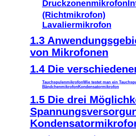
Druckzonenmikrofon
In
(Richtmikrofon)
Lavaliermikrofon
1.3 Anwendungsgebie
von Mikrofonen
1.4 Die verschiedene
Tauchspulenmikrofon
Wie testet man ein Tauchsp
Bändchenmikrofon
Kondensatormikrofon
1.5 Die drei Möglichk
Spannungsversorgun
Kondensatormikrofo