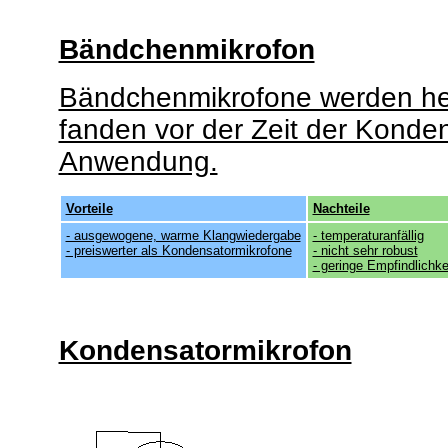
Bändchenmikrofon
Bändchenmikrofone werden heu
fanden vor der Zeit der Konde
Anwendung.
Vorteile
Nachteile
- ausgewogene, warme Klangwiedergabe
- temperaturanfällig
- preiswerter als Kondensatormikrofone
- nicht sehr robust
- geringe Empfindlichke
Kondensatormikrofon