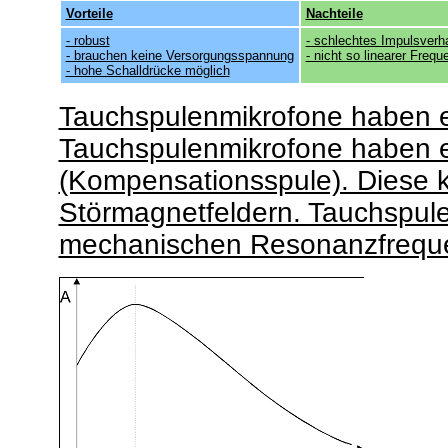
Vorteile
Nachteile
- robust
- schlechtes Impulsverh
- brauchen keine Versorgungsspannung
- nicht so linearer Freq
- hohe Schalldrücke möglich
Tauchspulenmikrofone haben e
Tauchspulenmikrofone haben e
(Kompensationsspule). Diese k
Störmagnetfeldern. Tauchspule
mechanischen Resonanzfrequ