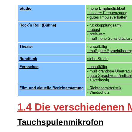
Studio
- hohe Empfindlichkeit
- linearer Frequenzgang
- gutes Impulsverhalten
Rock´n Roll (Bühne)
- rückkopplungsarm
- robust
- preiswert
- muß hohe Schalldrücke
Theater
- unauffällig
- muß gute Sprachübertra
Rundfunk
siehe Studio
Fernsehen
- unauffällig
- muß drahtlose Übertrag
- gute Sprachverständlichk
- zuverlässig
Film und aktuelle Berichterstattung
- Richtcharakteristik
- Windschutz
1.4 Die verschiedenen M
Tauchspulenmikrofon